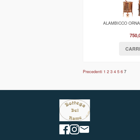
ALAMBICCO ORNAM
750,
Precedenti
1
2
3
4
5
6
7