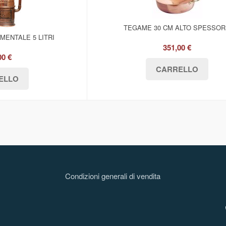
TEGAME 30 CM ALTO SPESSO
ENTALE 5 LITRI
351,00 €
00 €
Condizioni generali di vendita
l