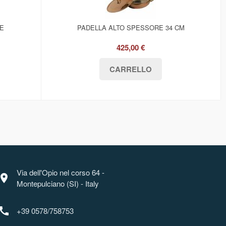
RE
PADELLA ALTO SPESSORE 34 CM
425,00 €
Via dell'Opio nel corso 64 -
ocation_on
Montepulciano (SI) - Italy
call
+39 0578/758753