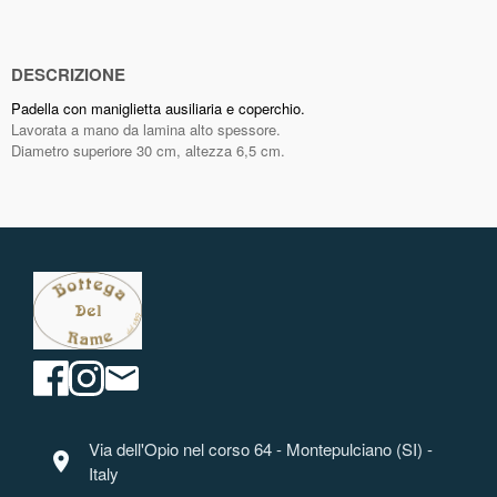
(Twitter)
DESCRIZIONE
Padella con maniglietta ausiliaria e coperchio.
Lavorata a mano da lamina alto spessore.
Diametro superiore 30 cm, altezza 6,5 cm.
Via dell'Opio nel corso 64 - Montepulciano (SI) -
location_on
Italy