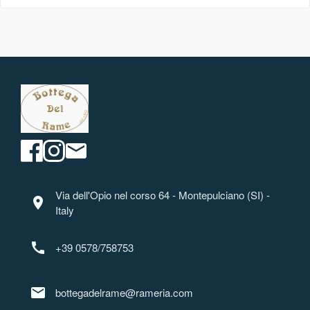
Via dell'Opio nel corso 64 - Montepulciano (SI) -
location_on
Italy
call
+39 0578/758753
mail
bottegadelrame@rameria.com