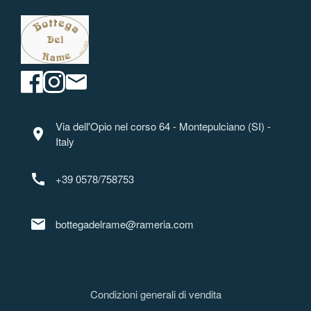
Via dell'Opio nel corso 64 - Montepulciano (SI) -
location_on
Italy
call
+39 0578/758753
mail
bottegadelrame@rameria.com
Condizioni generali di vendita