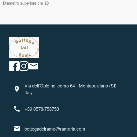
Diametro superiore cm 1
8
Via dell'Opio nel corso 64 - Montepulciano (SI) -
location_on
Italy
call
+39 0578/758753
mail
bottegadelrame@rameria.com