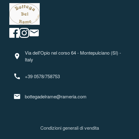
Via dell'Opio nel corso 64 - Montepulciano (SI) -
location_on
Italy
call
+39 0578/758753
mail
bottegadelrame@rameria.com
Condizioni generali di vendita