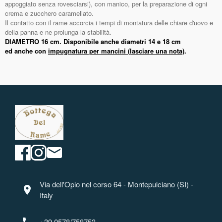
appoggiato senza rovesciarsi), con manico, per la preparazione di ogni
crema e zucchero caramellato.
Il contatto con il rame accorcia i tempi di montatura delle chiare d'uovo e
della panna e ne prolunga la stabilità.
DIAMETRO 16 cm. Disponibile anche diametri 14 e 18 cm
ed anche con
impugnatura per mancini (lasciare una nota)
.
Via dell'Opio nel corso 64 - Montepulciano (SI) -
location_on
Italy
+39 0578/758753