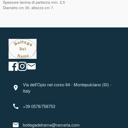
Spessore lamina di partenza mm. 2,5
Diametro cm 30, altezza cm 7.
Via dell'Opio nel corso 64 - Montepulciano (SI) -
location_on
Italy
call
+39 0578/758753
mail
bottegadelrame@rameria.com