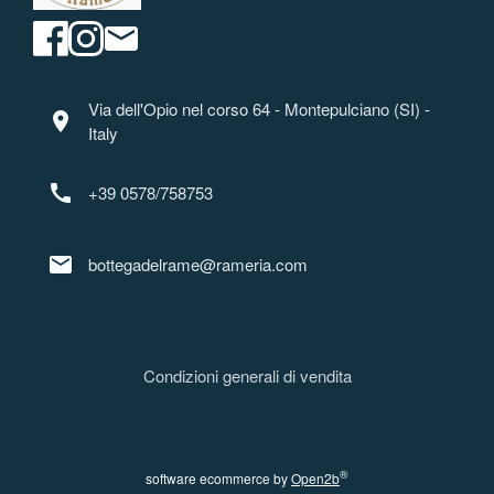
Via dell'Opio nel corso 64 - Montepulciano (SI) -
location_on
Italy
call
+39 0578/758753
mail
bottegadelrame@rameria.com
Condizioni generali di vendita
®
software ecommerce by
Open2b